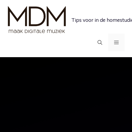
Ga
naar
Tips voor in de homestudi
de
inhoud
MEN