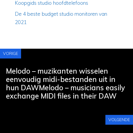
Koopgids studio hoofdtelefoons
De 4 beste budget studio monitoren van
2021
VORIGE
Melodo – muzikanten wisselen
eenvoudig midi-bestanden uit in
hun DAWMelodo – musicians easily
exchange MIDI files in their DAW
VOLGENDE