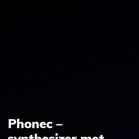
Phonec –
synthesizer met