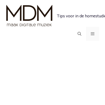
Ga
naar
Tips voor in de homestudi
de
inhoud
MEN