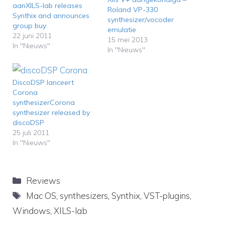
aanXILS-lab releases
Roland VP-330
Synthix and announces
synthesizer/vocoder
group buy
emulatie
22 juni 2011
15 mei 2013
In "Nieuws"
In "Nieuws"
DiscoDSP lanceert
Corona
synthesizerCorona
synthesizer released by
discoDSP
25 juli 2011
In "Nieuws"
Categorieën
Reviews
Tags
Mac OS
,
synthesizers
,
Synthix
,
VST-plugins
,
Windows
,
XILS-lab