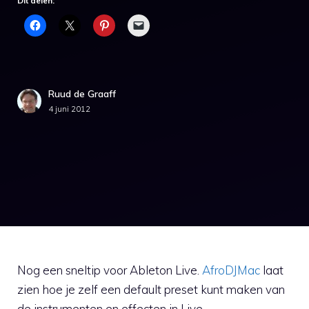
Dit delen:
Ruud de Graaff
4 juni 2012
Nog een sneltip voor Ableton Live.
AfroDJMac
laat
zien hoe je zelf een default preset kunt maken van
de instrumenten en effecten in Live.