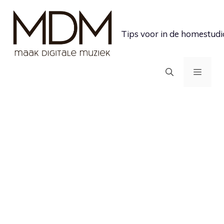
Ga
naar
Tips voor in de homestudi
de
inhoud
MEN