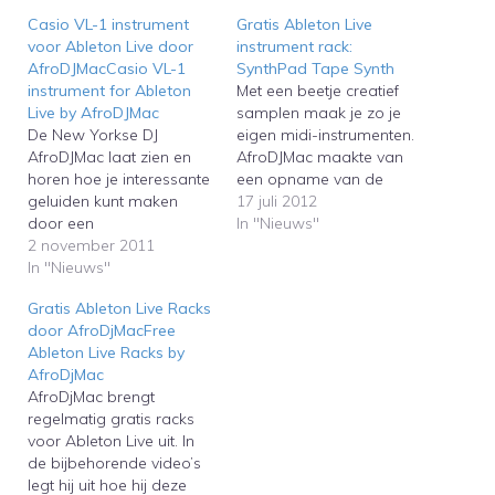
Casio VL-1 instrument
Gratis Ableton Live
voor Ableton Live door
instrument rack:
AfroDJMacCasio VL-1
SynthPad Tape Synth
instrument for Ableton
Met een beetje creatief
Live by AfroDJMac
samplen maak je zo je
De New Yorkse DJ
eigen midi-instrumenten.
AfroDJMac laat zien en
AfroDJMac maakte van
horen hoe je interessante
een opname van de
geluiden kunt maken
iPhone app SynthPad zijn
17 juli 2012
door een
eigen instrument in
In "Nieuws"
kinderkeyboardje uit de
2 november 2011
Ableton Live.With some
jaren tachtig te
In "Nieuws"
creative sampling you
samplen.The New York
can create your own midi
Gratis Ableton Live Racks
based DJ AfroDJMac
instruments. AfroDJMac
door AfroDjMacFree
continues to upload his
made ​his own instrument
Ableton Live Racks by
sampled instruments for
in Ableton Live with ​a
AfroDjMac
Ableton Live. This time
recording from the…
AfroDjMac brengt
you can see and hear
regelmatig gratis racks
how he creates
voor Ableton Live uit. In
interesting sounds…
de bijbehorende video’s
legt hij uit hoe hij deze