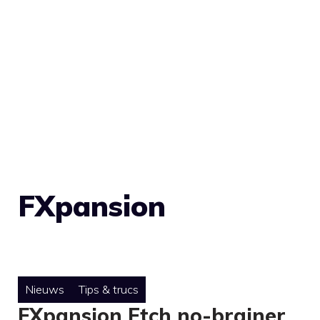
FXpansion
Nieuws
Tips & trucs
FXpansion Etch no-brainer