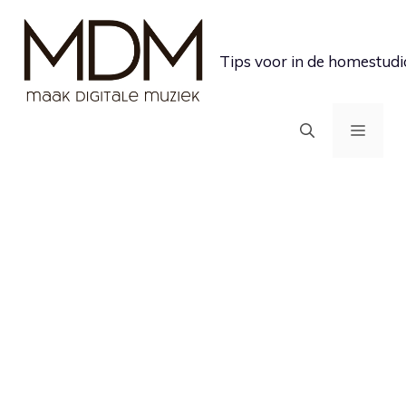
Ga
naar
Tips voor in de homestudi
de
inhoud
MEN