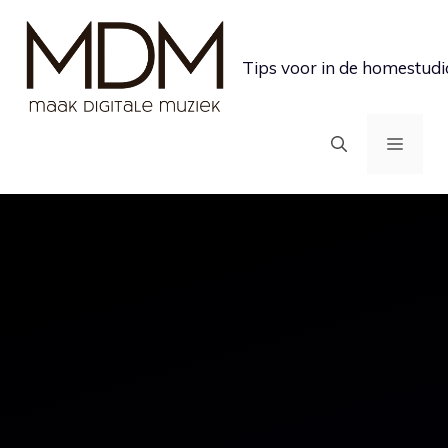
Ga
naar
Tips voor in de homestudi
de
inhoud
MEN