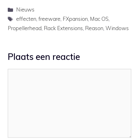
Categorieën
Nieuws
Tags
effecten
,
freeware
,
FXpansion
,
Mac OS
,
Propellerhead
,
Rack Extensions
,
Reason
,
Windows
Plaats een reactie
Reactie