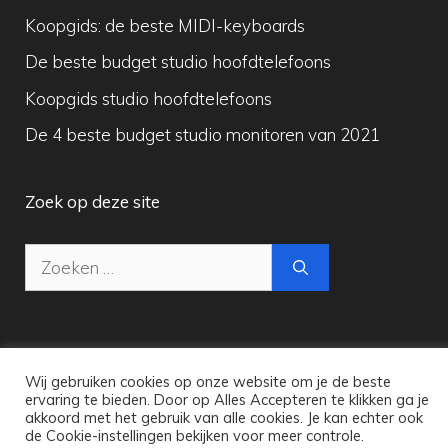
Koopgids: de beste MIDI-keyboards
De beste budget studio hoofdtelefoons
Koopgids studio hoofdtelefoons
De 4 beste budget studio monitoren van 2021
Zoek op deze site
Zoek
naar:
Wij gebruiken cookies op onze website om je de beste
Copyright © 2026 Maak Digitale Muziek
ervaring te bieden. Door op Alles Accepteren te klikken ga je
akkoord met het gebruik van alle cookies. Je kan echter ook
de Cookie-instellingen bekijken voor meer controle.