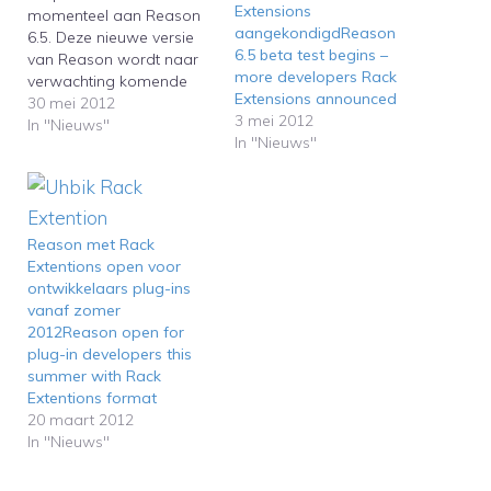
Extensions
momenteel aan Reason
aangekondigdReason
6.5. Deze nieuwe versie
6.5 beta test begins –
van Reason wordt naar
more developers Rack
verwachting komende
Extensions announced
zomer uitgebracht, en
30 mei 2012
3 mei 2012
krijgt met Rack Extentions
In "Nieuws"
In "Nieuws"
een eigen plug-in-
formaat. Dit is groot
nieuws voor Reason-
gebruikers en gelukkig
wordt het nieuwe plug-
Reason met Rack
in-formaat aardig
Extentions open voor
opgepakt door de
ontwikkelaars plug-ins
externe ontwikkelaars,
vanaf zomer
waaronder Rob Papen,
2012Reason open for
Sonic Charge, Korg,
plug-in developers this
Gforce,…
summer with Rack
Extentions format
20 maart 2012
In "Nieuws"