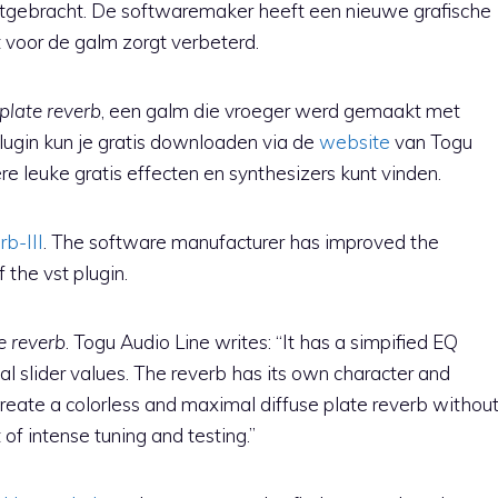
tgebracht. De softwaremaker heeft een nieuwe grafische
 voor de galm zorgt verbeterd.
plate reverb
, een galm die vroeger werd gemaakt met
lugin kun je gratis downloaden via de
website
van Togu
e leuke gratis effecten en synthesizers kunt vinden.
b-III
. The software manufacturer has improved the
 the vst plugin.
e reverb
. Togu Audio Line writes: “It has a simpified EQ
l slider values. The reverb has its own character and
o create a colorless and maximal diffuse plate reverb withou
t of intense tuning and testing.”