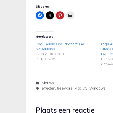
Dit delen:
Gerelateerd
Togu Audio Line lanceert TAL
Togu Au
NoiseMaker
Filter-
17 augustus 2010
TAL Filt
In "Nieuws"
16 nov
In "Nie
Categorieën
Nieuws
Tags
effecten
,
freeware
,
Mac OS
,
Windows
Plaats een reactie