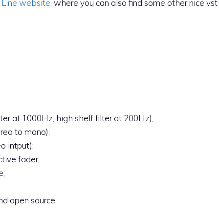
 Line website
, where you can also find some other nice vst
lter at 1000Hz, high shelf filter at 200Hz);
ereo to mono);
 intput);
ctive fader;
e;
nd open source.