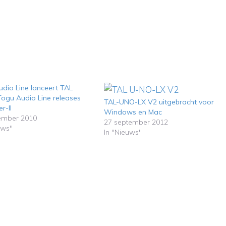
dio Line lanceert TAL
IITogu Audio Line releases
TAL-UNO-LX V2 uitgebracht voor
er-II
Windows en Mac
ember 2010
27 september 2012
uws"
In "Nieuws"