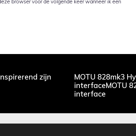
n deze browser voor de volgende keer wanneer ik een
nspirerend zijn
MOTU 828mk3 Hybr
interfaceMOTU 82
interface