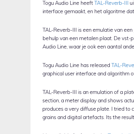
Togu Audio Line heeft
TAL-Reverb-III
ui
interface gemaakt, en het algoritme dat
TAL-Reverb-III is een emulatie van een
behulp van een metalen plaat. De vst-p
Audio Line, waar je ook een aantal ander
Togu Audio Line has released
TAL-Rever
graphical user interface and algorithm of
TAL-Reverb-III is an emulation of a
plat
section, a meter display and shows actua
produces a very diffuse plate. I tried t
grains and digital artefacts. Its the resul