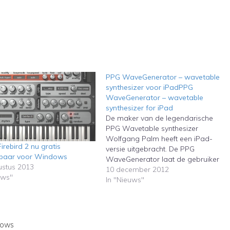
PPG WaveGenerator – wavetable
synthesizer voor iPadPPG
WaveGenerator – wavetable
synthesizer for iPad
De maker van de legendarische
PPG Wavetable synthesizer
Wolfgang Palm heeft een iPad-
irebird 2 nu gratis
versie uitgebracht. De PPG
kbaar voor Windows
WaveGenerator laat de gebruiker
ustus 2013
zijn eigen golfvormen maken. Deze
10 december 2012
uws"
app is al een paar maanden uit,
In "Nieuws"
maar het is een van de beste
synthesizers die momenteel voor
de iPad verkrijgbaar zijn. The
creator of…
ows