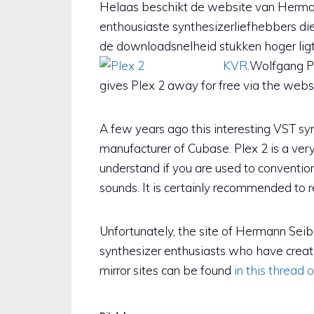
Helaas beschikt de website van Hermann
enthousiaste synthesizerliefhebbers 
de downloadsnelheid stukken hoger ligt.
KVR
.
Wolfgang Pa
gives Plex 2 away for free via the webs
A few years ago this interesting VST sy
manufacturer of Cubase. Plex 2 is a very
understand if you are used to conventio
sounds. It is certainly recommended to r
Unfortunately, the site of Hermann Sei
synthesizer enthusiasts who have creat
mirror sites can be found
in this thread