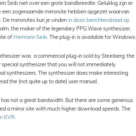
 Seib niet over een grote bandbreedte. Gelukkig zijn er
die een zogenaamde mirrorsite hebben opgezet waarvan
 De mirrorsites kun je vinden
in deze berichtendraad op
lm, the maker of the legendary PPG Wave synthesizer,
ite of
Hermann Seib
. The plug-in is available for Windows.
nthesizer was a commercial plug-in sold by Steinberg, the
 special synthesizer that you will not immediately
nal synthesizers. The synthesizer does make interesting
ead the (not quite up to date) user manual.
b has not a great bandwidth. But there are some generous
ed a mirror site with much higher download speeds. The
 on KVR
.