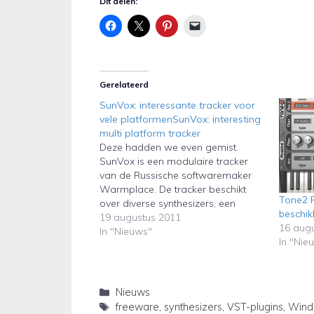
Dit delen:
Gerelateerd
SunVox: interessante tracker voor
vele platformenSunVox: interesting
multi platform tracker
Deze hadden we even gemist.
SunVox is een modulaire tracker
van de Russische softwaremaker
Warmplace. De tracker beschikt
Tone2 F
over diverse synthesizers, een
beschi
sampler en effecten. Het aardige
19 augustus 2011
16 aug
van SunVox is dat deze op veel
In "Nieuws"
In "Nie
platformen beschikbaar is. Zo is er
ondersteuning voor Windows,
Linux, Mac OS X, Windows Mobile,
PalmOS,…
Categorieën
Nieuws
Tags
freeware
,
synthesizers
,
VST-plugins
,
Wind