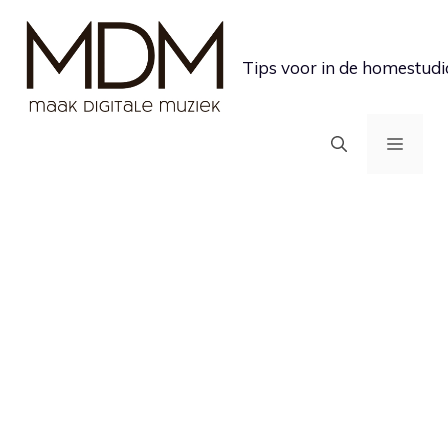
Ga
naar
Tips voor in de homestudi
de
inhoud
MEN