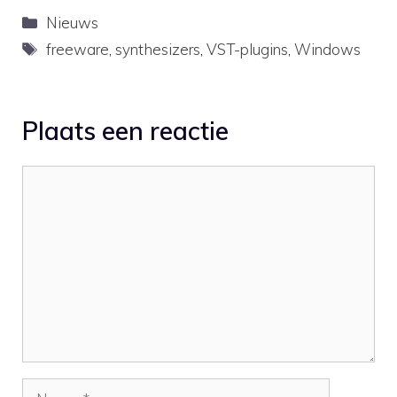
Categorieën
Nieuws
Tags
freeware
,
synthesizers
,
VST-plugins
,
Windows
Plaats een reactie
Reactie
Naam