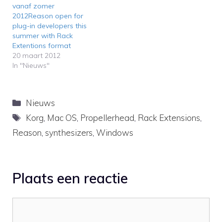
externe ontwikkelaars,
vanaf zomer
waaronder Rob Papen,
2012Reason open for
Sonic Charge, Korg,
plug-in developers this
Gforce,…
summer with Rack
Extentions format
20 maart 2012
In "Nieuws"
Categorieën
Nieuws
Tags
Korg
,
Mac OS
,
Propellerhead
,
Rack Extensions
,
Reason
,
synthesizers
,
Windows
Plaats een reactie
Reactie