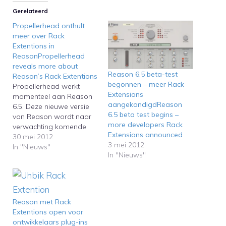
Gerelateerd
Propellerhead onthult
meer over Rack
Extentions in
ReasonPropellerhead
reveals more about
Reason 6.5 beta-test
Reason’s Rack Extentions
begonnen – meer Rack
Propellerhead werkt
Extensions
momenteel aan Reason
aangekondigdReason
6.5. Deze nieuwe versie
6.5 beta test begins –
van Reason wordt naar
more developers Rack
verwachting komende
Extensions announced
zomer uitgebracht, en
30 mei 2012
3 mei 2012
krijgt met Rack Extentions
In "Nieuws"
In "Nieuws"
een eigen plug-in-
formaat. Dit is groot
nieuws voor Reason-
gebruikers en gelukkig
wordt het nieuwe plug-
Reason met Rack
in-formaat aardig
Extentions open voor
opgepakt door de
ontwikkelaars plug-ins