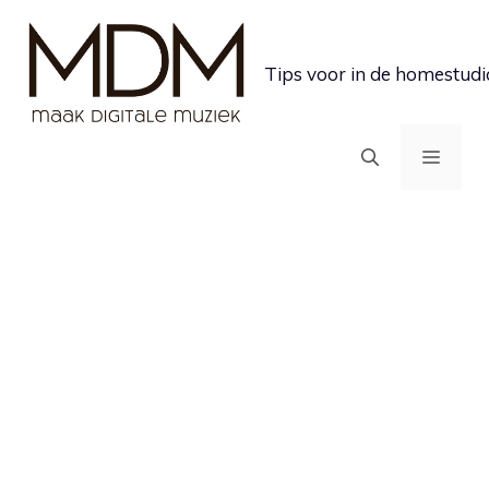
Ga
naar
Tips voor in de homestudi
de
inhoud
MEN