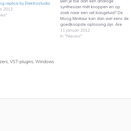
Ben je toe aan een analoge
g replica by Elektrostudio
synthesizer mét knoppen en op
ri 2013
zoek naar een vet basgeluid? De
uws"
Moog Minitaur kan dan wel eens de
goedkoopste oplossing zijn. Are
you looking for an analogue
11 januari 2012
synthesizer wíth rotary buttons and
In "Nieuws"
a fat bass sound? The Moog
Minitaur may be the cheapest
solution.
zers
,
VST-plugins
,
Windows