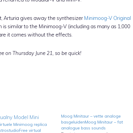
t, Arturia gives away the synthesizer
Minimoog-V Original
in is similar to the Minimoog-V (including as many as 1,000
ware it comes without the effects.
free on Thursday June 21, so be quick!
Moog Minitaur – vette analoge
basgeluidenMoog Minitaur – fat
virtuele Minimoog replica
analogue bass sounds
ktrostudioFree virtual