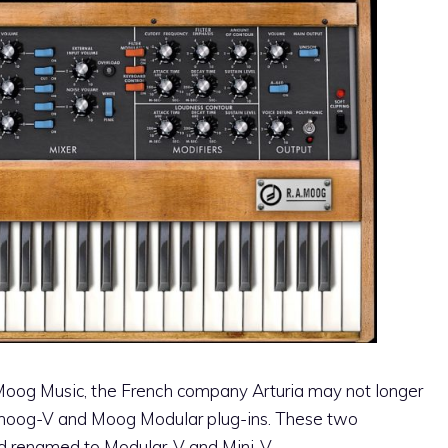
Moog Music, the French company Arturia may not longer
imoog-V and Moog Modular plug-ins. These two
nd renamed to Modular-V and Mini-V.