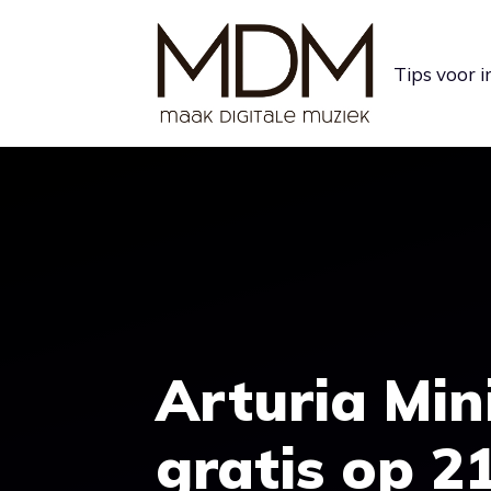
Ga
naar
Tips voor 
de
inhoud
Arturia Min
gratis op 21