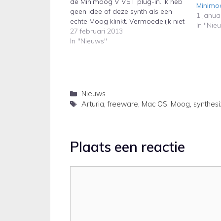
de Minimoog V VST plug-in. Ik heb
Minimoo
geen idee of deze synth als een
1 janua
echte Moog klinkt. Vermoedelijk niet
In "Nie
(helemaal). Arturia launches iMini
27 februari 2013
for the iPad 2 and higher. This is the
In "Nieuws"
iOS version of the…
Categorieën
Nieuws
Tags
Arturia
,
freeware
,
Mac OS
,
Moog
,
synthesi
Plaats een reactie
Reactie