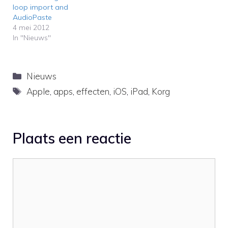
loop import and
AudioPaste
4 mei 2012
In "Nieuws"
Categorieën
Nieuws
Tags
Apple
,
apps
,
effecten
,
iOS
,
iPad
,
Korg
Plaats een reactie
Reactie