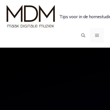
Ga
naar
Tips voor in de homestudi
de
inhoud
MEN