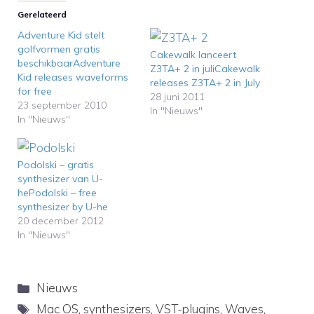
Gerelateerd
Adventure Kid stelt
golfvormen gratis
Cakewalk lanceert
beschikbaarAdventure
Z3TA+ 2 in juliCakewalk
Kid releases waveforms
releases Z3TA+ 2 in July
for free
28 juni 2011
23 september 2010
In "Nieuws"
In "Nieuws"
Podolski – gratis
synthesizer van U-
hePodolski – free
synthesizer by U-he
20 december 2012
In "Nieuws"
Categorieën
Nieuws
Tags
Mac OS
,
synthesizers
,
VST-plugins
,
Waves
,