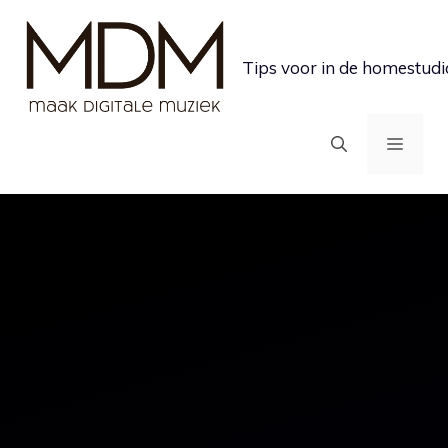
Ga
naar
Tips voor in de homestudi
de
inhoud
MEN