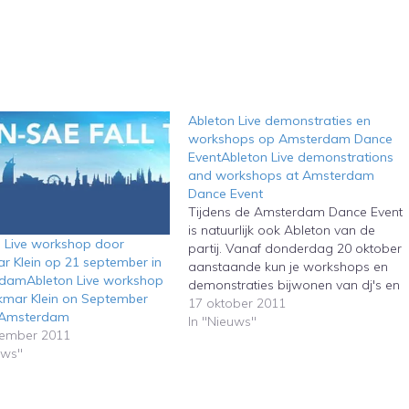
Ableton Live demonstraties en
workshops op Amsterdam Dance
EventAbleton Live demonstrations
and workshops at Amsterdam
Dance Event
Tijdens de Amsterdam Dance Event
is natuurlijk ook Ableton van de
 Live workshop door
partij. Vanaf donderdag 20 oktober
 Klein op 21 september in
aanstaande kun je workshops en
damAbleton Live workshop
demonstraties bijwonen van dj's en
kmar Klein on September
Abletontrainers in Studio/K aan het
17 oktober 2011
n Amsterdam
Timorplein in Amsterdam. Ableton
In "Nieuws"
tember 2011
will be present at the Amsterdam
uws"
Dance Event. Starting next
Thursday, October 20th you can…