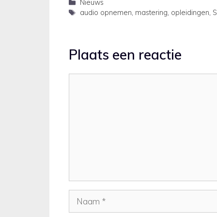
Categorieën
Nieuws
Tags
audio opnemen
,
mastering
,
opleidingen
,
S
Plaats een reactie
Reactie
Naam