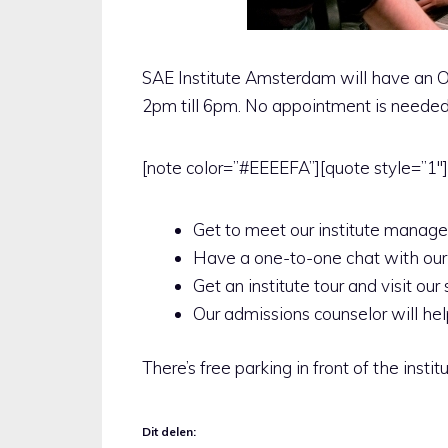
SAE Institute Amsterdam will have an O
2pm till 6pm. No appointment is needed,
[note color=”#EEEEFA”][quote style=”1″
Get to meet our institute manager
Have a one-to-one chat with our
Get an institute tour and visit ou
Our admissions counselor will hel
There’s free parking in front of the insti
Dit delen: