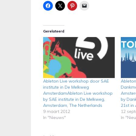
Gerelateerd
Ableton Live workshop door SAE
Ableton
institute in De Melkweg
Dankmar
AmsterdamAbleton Live workshop
Amster
by SAE institute in De Melkweg,
by Dan
Amsterdam, The Netherlands
21st i
9 maart 2012
12 sep
In "Nieuws"
In "Nie