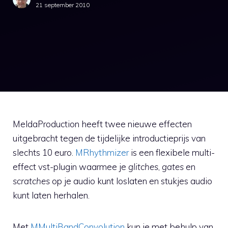
21 september 2010
MeldaProduction heeft twee nieuwe effecten
uitgebracht tegen de tijdelijke introductieprijs van
slechts 10 euro.
MRhythmizer
is een flexibele multi-
effect vst-plugin waarmee je
glitches
,
gates
en
scratches
op je audio kunt loslaten en stukjes audio
kunt laten herhalen.
Met
MMultiBandConvolution
kun je met behulp van