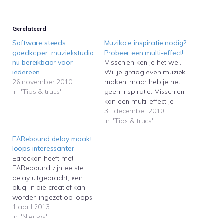
Gerelateerd
Software steeds
Muzikale inspiratie nodig?
goedkoper: muziekstudio
Probeer een multi-effect!
nu bereikbaar voor
Misschien ken je het wel.
iedereen
Wil je graag even muziek
26 november 2010
maken, maar heb je net
In "Tips & trucs"
geen inspiratie. Misschien
kan een multi-effect je
dan aan een nieuw
31 december 2010
muzikaal idee
In "Tips & trucs"
helpen.Maybe you
EARebound delay maakt
experienced this
loops interessanter
sometimes. You want to
Eareckon heeft met
make some music, but
EARebound zijn eerste
you have no inspiration.
delay uitgebracht, een
In this case a multi effect…
plug-in die creatief kan
worden ingezet op loops.
Delays vind je
1 april 2013
tegenwoordig standaard
In "Nieuws"