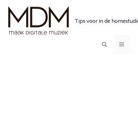
Ga
naar
Tips voor in de homestudi
de
inhoud
MEN