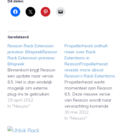
Dit delen:
Gerelateerd
Reason Rack Extension
Propellerhead onthult
preview: BitspeekReason
meer over Rack
Rack Extension preview:
Extentions in
Bitspeek
ReasonPropellerhead
Binnenkort krijgt Reason
reveals more about
een update naar versie
Reason’s Rack Extentions
6.5. Het is dan eindelijk
Propellerhead werkt
mogelijk om externe
momenteel aan Reason
plug-ins te gebruiken.
6.5. Deze nieuwe versie
Daarvoor heeft
19 april 2012
van Reason wordt naar
Propellerhead een eigen
In "Nieuws"
verwachting komende
plug-in-formaat
zomer uitgebracht, en
30 mei 2012
ontwikkeld, de Rack
krijgt met Rack Extentions
In "Nieuws"
Extension. In de
een eigen plug-in-
onderstaande video zie
formaat. Dit is groot