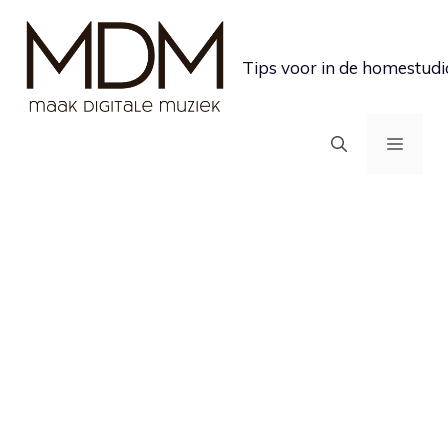
Ga
naar
Tips voor in de homestudi
de
inhoud
MEN