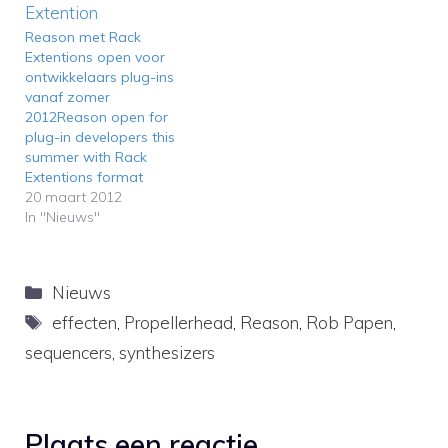
je een vroege Rack
nieuws voor Reason-
Extension van Bitspeek in
gebruikers en gelukkig
Reason met Rack
volle actie, dit is een plug-
wordt het nieuwe plug-
Extentions open voor
in van Sonic Charge.…
in-formaat aardig
ontwikkelaars plug-ins
opgepakt door de
vanaf zomer
externe ontwikkelaars,
2012Reason open for
waaronder Rob Papen,
plug-in developers this
Sonic Charge, Korg,
summer with Rack
Gforce,…
Extentions format
20 maart 2012
In "Nieuws"
Categorieën
Nieuws
Tags
effecten
,
Propellerhead
,
Reason
,
Rob Papen
,
sequencers
,
synthesizers
Plaats een reactie