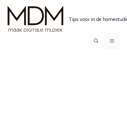
Ga
naar
Tips voor in de homestudi
de
inhoud
MEN