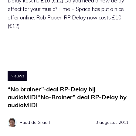
Delay kost nu £10 (€12).Do you need a new delay
effect for your music? Time + Space has put a nice
offer online. Rob Papen RP Delay now costs £10
(€12).
Nieuws
“No brainer”-deal RP-Delay bij
audioMIDI“No-Brainer” deal RP-Delay by
audioMIDI
Ruud de Graaff
3 augustus 2011