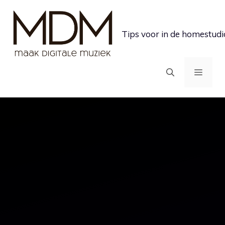
Ga
naar
Tips voor in de homestudi
de
inhoud
MEN