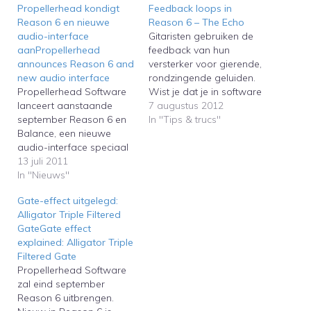
Propellerhead kondigt
Feedback loops in
Reason 6 en nieuwe
Reason 6 – The Echo
audio-interface
Gitaristen gebruiken de
aanPropellerhead
feedback van hun
announces Reason 6 and
versterker voor gierende,
new audio interface
rondzingende geluiden.
Propellerhead Software
Wist je dat je in software
lanceert aanstaande
ook feedback loop-
7 augustus 2012
september Reason 6 en
effecten kunt maken? In
In "Tips & trucs"
Balance, een nieuwe
Reason 6 kan dat met het
audio-interface speciaal
delay-effect The
voor Reason-gebruikers.
13 juli 2011
Echo.Guitarists use the
Met de lancering van
In "Nieuws"
feedback of the amplifier
Reason 6 wordt Record
for howling, screaming
Gate-effect uitgelegd:
overbodig omdat alle
sounds. Did you know
Alligator Triple Filtered
eigenschappen van
that this effect is also…
GateGate effect
Record in Reason 6 zijn
explained: Alligator Triple
opgenomen.Propellerhea
Filtered Gate
d Software has
Propellerhead Software
announced Reason 6
zal eind september
and Balance for next
Reason 6 uitbrengen.
September. Balance is a