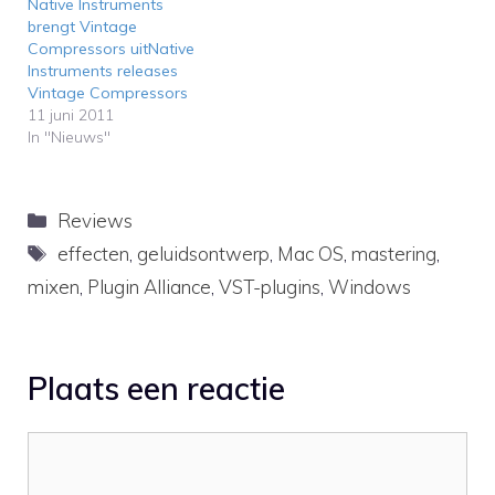
Native Instruments
brengt Vintage
Compressors uitNative
Instruments releases
Vintage Compressors
11 juni 2011
In "Nieuws"
Categorieën
Reviews
Tags
effecten
,
geluidsontwerp
,
Mac OS
,
mastering
,
mixen
,
Plugin Alliance
,
VST-plugins
,
Windows
Plaats een reactie
Reactie