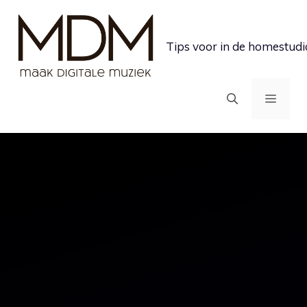
Ga
naar
Tips voor in de homestudi
de
inhoud
MEN