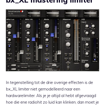
In tegenstelling tot de drie overige effecten is de
bx_XL limiter niet gemodelleerd naar een
hardwarelimiter. Als je je altijd al hebt afgevraagd
hoe die ene radiohit zo luid kan klinken, dan moet je