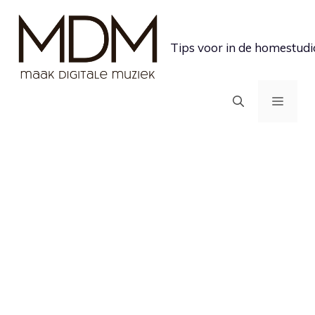
Ga
naar
Tips voor in de homestudi
de
inhoud
MEN