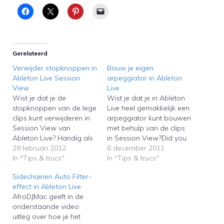
Gerelateerd
Verwijder stopknoppen in
Bouw je eigen
Ableton Live Session
arpeggiator in Ableton
View
Live
Wist je dat je de
Wist je dat je in Ableton
stopknoppen van de lege
Live heel gemakkelijk een
clips kunt verwijderen in
arpeggiator kunt bouwen
Session View van
met behulp van de clips
Ableton Live? Handig als
in Session View?Did you
je één clip continu wilt
28 februari 2012
know that you can easily
6 december 2011
afspelen in een track.
In "Tips & trucs"
build custom
In "Tips & trucs"
arpeggiators with the
Sidechainen Auto Filter-
clips in the Session View
effect in Ableton Live
of Ableton Live?
AfroDJMac geeft in de
onderstaande video
uitleg over hoe je het