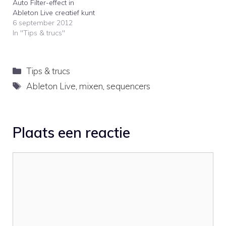
Auto Filter-effect in
Ableton Live creatief kunt
inzetten. Wist je dat je
6 september 2012
deze ook kunt
In "Tips & trucs"
sidechainen?AfroDJMac
explains how to use the
Auto Filter effect
Categorieën
Tips & trucs
creatively in Ableton Live.
Did you know you can
Tags
Ableton Live
,
mixen
,
sequencers
also sidechain the Auto
Filter?
Plaats een reactie
Reactie