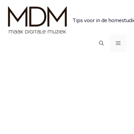
Ga
naar
Tips voor in de homestudi
de
inhoud
MEN