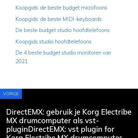
Koopgids: de beste budget microfoons
Koopgids: de beste MIDI-keyboards
De beste budget studio hoofdtelefoons
Koopgids studio hoofdtelefoons
De 4 beste budget studio monitoren van
2021
VORIGE
DirectEMX: gebruik je Korg Electribe
MX drumcomputer als vst-
pluginDirectEMX: vst plugin for
Korg Electribe MX drumcomputer