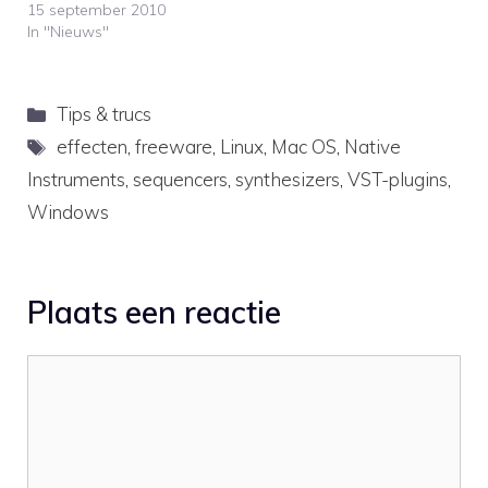
synthesizers bouwt. Na
15 september 2010
tien jaar is er met de
In "Nieuws"
nieuwe UltraNova
synthesizer eindelijk de
opvolger van de
Categorieën
Tips & trucs
SuperNova II.Over the last
few years Novation
Tags
effecten
,
freeware
,
Linux
,
Mac OS
,
Native
released so many midi
Instruments
,
sequencers
,
synthesizers
,
VST-plugins
,
controllers that you
almost…
Windows
Plaats een reactie
Reactie