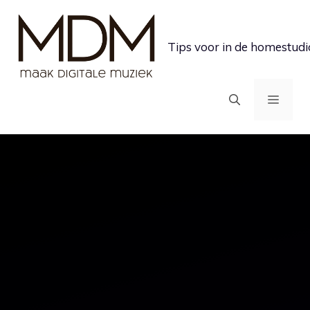
Ga
naar
Tips voor in de homestudi
de
inhoud
MEN