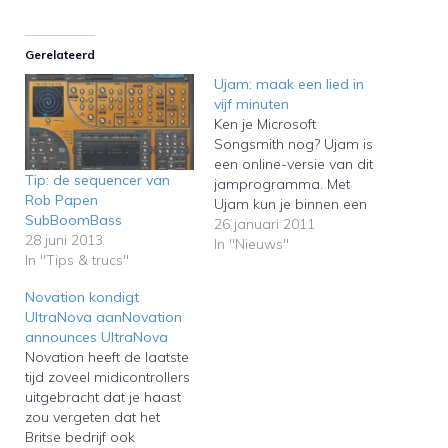
Gerelateerd
Ujam: maak een lied in
vijf minuten
Ken je Microsoft
Songsmith nog? Ujam is
een online-versie van dit
Tip: de sequencer van
jamprogramma. Met
Rob Papen
Ujam kun je binnen een
SubBoomBass
paar minuten een
26 januari 2011
28 juni 2013
compleet muziekstuk
In "Nieuws"
In "Tips & trucs"
maken zonder iets te
weten van compositie.Do
Novation kondigt
you know Microsoft
UltraNova aanNovation
Songsmith? Ujam does
announces UltraNova
the same online. With
Novation heeft de laatste
Ujam you can create a
tijd zoveel midicontrollers
complete song within a
uitgebracht dat je haast
few…
zou vergeten dat het
Britse bedrijf ook