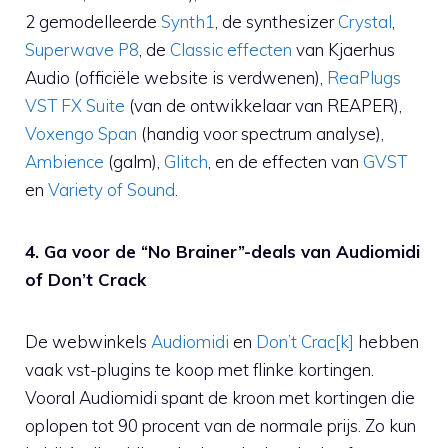
2 gemodelleerde
Synth1
, de synthesizer
Crystal
,
Superwave P8
, de
Classic effecten
van Kjaerhus
Audio (officiële website is verdwenen),
ReaPlugs
VST FX Suite
(van de ontwikkelaar van REAPER),
Voxengo Span
(handig voor spectrum analyse),
Ambience
(galm),
Glitch
, en de effecten van
GVST
en
Variety of Sound
.
4. Ga voor de “No Brainer”-deals van Audiomidi
of Don’t Crack
De webwinkels
Audiomidi
en
Don’t Crac[k]
hebben
vaak vst-plugins te koop met flinke kortingen.
Vooral Audiomidi spant de kroon met kortingen die
oplopen tot 90 procent van de normale prijs. Zo kun