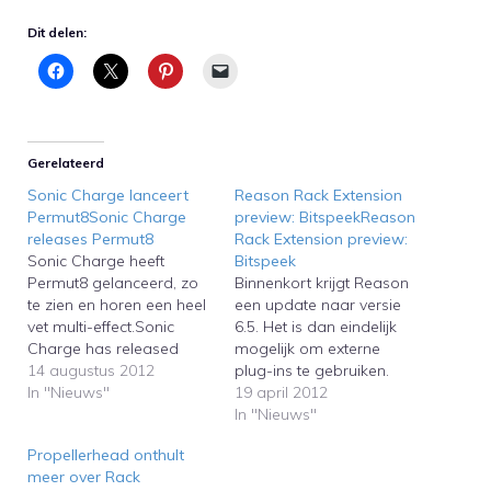
Dit delen:
Gerelateerd
Sonic Charge lanceert
Reason Rack Extension
Permut8Sonic Charge
preview: BitspeekReason
releases Permut8
Rack Extension preview:
Sonic Charge heeft
Bitspeek
Permut8 gelanceerd, zo
Binnenkort krijgt Reason
te zien en horen een heel
een update naar versie
vet multi-effect.Sonic
6.5. Het is dan eindelijk
Charge has released
mogelijk om externe
Permut8. We haven't
14 augustus 2012
plug-ins te gebruiken.
tested it yet, but it may be
In "Nieuws"
Daarvoor heeft
19 april 2012
a great multi effect.
Propellerhead een eigen
In "Nieuws"
plug-in-formaat
Propellerhead onthult
ontwikkeld, de Rack
meer over Rack
Extension. In de