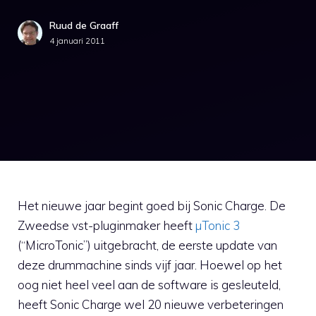
Ruud de Graaff
4 januari 2011
Het nieuwe jaar begint goed bij Sonic Charge. De
Zweedse vst-pluginmaker heeft
µTonic 3
(“MicroTonic”) uitgebracht, de eerste update van
deze drummachine sinds vijf jaar. Hoewel op het
oog niet heel veel aan de software is gesleuteld,
heeft Sonic Charge wel 20 nieuwe verbeteringen