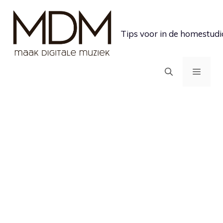
Ga
naar
Tips voor in de homestudi
de
inhoud
MEN