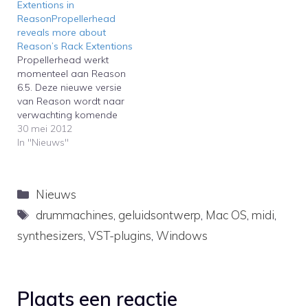
Extentions in
onderstaande video zie
ReasonPropellerhead
je een vroege Rack
reveals more about
Extension van Bitspeek in
Reason’s Rack Extentions
volle actie, dit is een plug-
Propellerhead werkt
in van Sonic Charge.…
momenteel aan Reason
6.5. Deze nieuwe versie
van Reason wordt naar
verwachting komende
zomer uitgebracht, en
30 mei 2012
krijgt met Rack Extentions
In "Nieuws"
een eigen plug-in-
formaat. Dit is groot
nieuws voor Reason-
Categorieën
Nieuws
gebruikers en gelukkig
wordt het nieuwe plug-
Tags
drummachines
,
geluidsontwerp
,
Mac OS
,
midi
,
in-formaat aardig
synthesizers
,
VST-plugins
,
Windows
opgepakt door de
externe ontwikkelaars,
waaronder Rob Papen,
Sonic Charge, Korg,
Plaats een reactie
Gforce,…