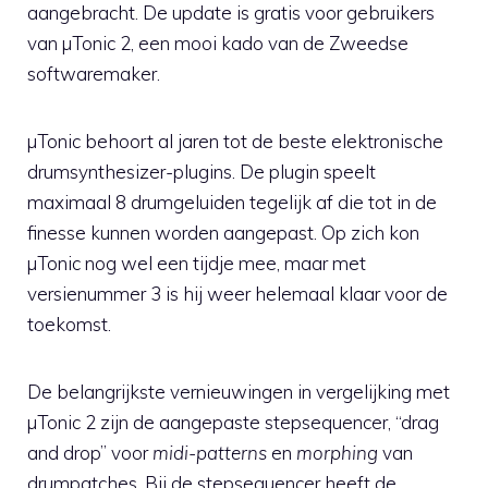
aangebracht. De update is gratis voor gebruikers
van µTonic 2, een mooi kado van de Zweedse
softwaremaker.
µTonic behoort al jaren tot de beste elektronische
drumsynthesizer-plugins. De plugin speelt
maximaal 8 drumgeluiden tegelijk af die tot in de
finesse kunnen worden aangepast. Op zich kon
µTonic nog wel een tijdje mee, maar met
versienummer 3 is hij weer helemaal klaar voor de
toekomst.
De belangrijkste vernieuwingen in vergelijking met
µTonic 2 zijn de aangepaste stepsequencer, “drag
and drop” voor
midi-patterns
en
morphing
van
drumpatches. Bij de stepsequencer heeft de