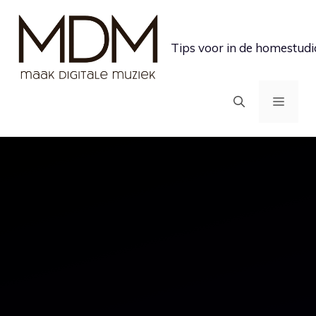
Ga
naar
Tips voor in de homestudi
de
inhoud
MEN