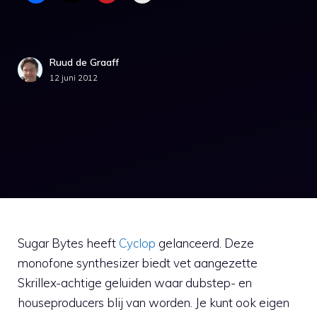
Ruud de Graaff
12 juni 2012
Sugar Bytes heeft
Cyclop
gelanceerd. Deze
monofone synthesizer biedt vet aangezette
Skrillex-achtige geluiden waar dubstep- en
houseproducers blij van worden. Je kunt ook eigen