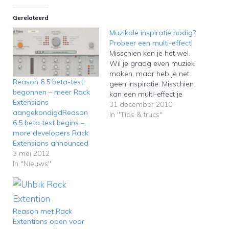
Gerelateerd
Muzikale inspiratie nodig?
Probeer een multi-effect!
Misschien ken je het wel.
Wil je graag even muziek
maken, maar heb je net
Reason 6.5 beta-test
geen inspiratie. Misschien
begonnen – meer Rack
kan een multi-effect je
Extensions
dan aan een nieuw
31 december 2010
aangekondigdReason
muzikaal idee
In "Tips & trucs"
6.5 beta test begins –
helpen.Maybe you
more developers Rack
experienced this
Extensions announced
sometimes. You want to
3 mei 2012
make some music, but
In "Nieuws"
you have no inspiration.
In this case a multi effect…
Reason met Rack
Extentions open voor