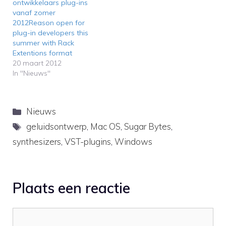
ontwikkelaars plug-ins
vanaf zomer
2012Reason open for
plug-in developers this
summer with Rack
Extentions format
20 maart 2012
In "Nieuws"
Categorieën
Nieuws
Tags
geluidsontwerp
,
Mac OS
,
Sugar Bytes
,
synthesizers
,
VST-plugins
,
Windows
Plaats een reactie
Reactie