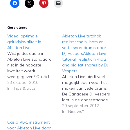
Gerelateerd
Video: optimale
Ableton Live tutorial:
geluidskwaliteit in
realistische hi-hats en
Ableton Live
vette snaredrums door
Wist je dat audio in
DJ VespersAbleton Live
Ableton Live standaard
tutorial: realistic hi-hats
niet in de hoogste
and big fat snares by DJ
kwaliteit wordt
Vespers
weergegeven? Op zich is
Ableton Live biedt veel
dat natuurlijk logisch
23 oktober 2010
mogelijkheden voor het
omdat het dj-
In "Tips & trucs"
maken van vette drums.
programma aanvankelijk
De Canadese DJ Vespers
is bedoeld voor live-
laat in de onderstaande
gebruik op het podium.
interessante video zien
20 september 2012
Vespers laat in de
hoe hij realistisch
In "Nieuws"
onderstaande
klinkende hi-hats en vette
Casio VL-1 instrument
(Engelstalige) video zien
snaredrums maakt in
voor Ableton Live door
hoe je Ableton Live in de
Ableton Live. Hij gebruikt