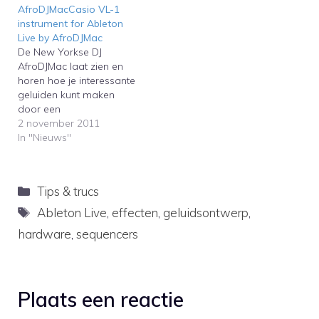
AfroDJMacCasio VL-1
hoogste kwaliteit kunt
hiervoor onder andere
instrument for Ableton
zetten…
Sampler en een Audio
Live by AfroDJMac
Effect Rack en geeft een
De New Yorkse DJ
paar leuke…
AfroDJMac laat zien en
horen hoe je interessante
geluiden kunt maken
door een
kinderkeyboardje uit de
2 november 2011
jaren tachtig te
In "Nieuws"
samplen.The New York
based DJ AfroDJMac
continues to upload his
Categorieën
Tips & trucs
sampled instruments for
Ableton Live. This time
Tags
Ableton Live
,
effecten
,
geluidsontwerp
,
you can see and hear
hardware
,
sequencers
how he creates
interesting sounds…
Plaats een reactie