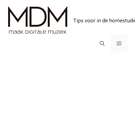
Ga
naar
Tips voor in de homestudi
de
inhoud
MEN