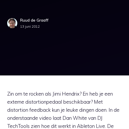
Ruud de Graaff
13 juni 2012
Zin om te rocken als Jimi Hendrix? En heb je een
externe distortionpedaal beschikbaar? Met
distortion feedback kun je leuke dingen doen. In de
onderstaande video laat Dan White van DJ
TechTools zien hoe dit werkt in Ableton Live. De