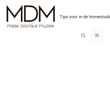
Ga
naar
Tips voor in de homestudi
de
inhoud
MEN