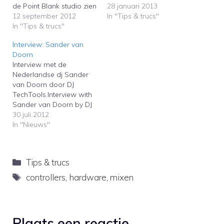
de Point Blank studio zien
te leggen hoe hij zijn
28 januari 2013
hoe je al improviserend
12 september 2012
beats maakt. In de
In "Tips & trucs"
een track kunt maken. Zij
In "Tips & trucs"
onderstaande video
gebruiken hiervoor Logic.
geeft hij heel wat tips en
Interview: Sander van
Volgens de
trucs weg, onder andere
Doorn
zelfverklaarde autodidact
hoe je de kickdrum en de
Interview met de
Robert Owens kan
bas op elkaar af…
Nederlandse dj Sander
iedereen zingen en geeft
van Doorn door DJ
daarbij en passent nog
TechTools.Interview with
wat tips voor…
Sander van Doorn by DJ
TechTools.
30 juli 2012
In "Nieuws"
Categorieën
Tips & trucs
Tags
controllers
,
hardware
,
mixen
Plaats een reactie