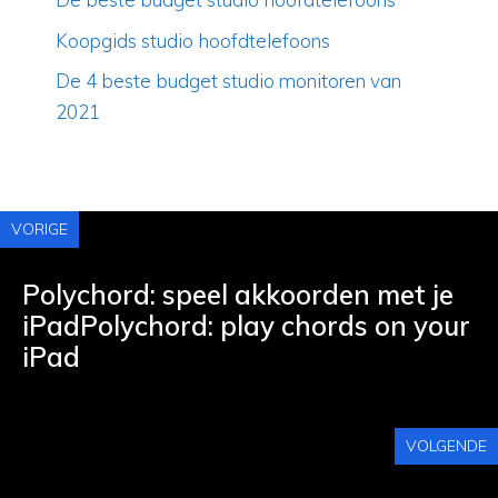
Koopgids studio hoofdtelefoons
De 4 beste budget studio monitoren van
2021
VORIGE
Polychord: speel akkoorden met je
iPadPolychord: play chords on your
iPad
VOLGENDE