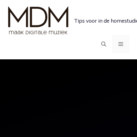
Ga
naar
Tips voor in de homestudi
de
inhoud
MEN