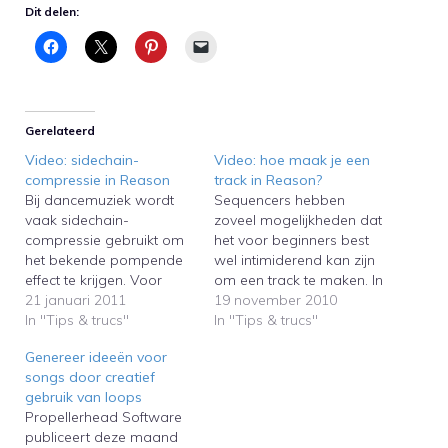
Dit delen:
Gerelateerd
Video: sidechain-
Video: hoe maak je een
compressie in Reason
track in Reason?
Bij dancemuziek wordt
Sequencers hebben
vaak sidechain-
zoveel mogelijkheden dat
compressie gebruikt om
het voor beginners best
het bekende pompende
wel intimiderend kan zijn
effect te krijgen. Voor
om een track te maken. In
beginnende Reason-
21 januari 2011
deze video van
19 november 2010
gebruikers kan het lastig
In "Tips & trucs"
Propellerhead Software
In "Tips & trucs"
zijn om sidechaining toe
laat James Bernard zien
Genereer ideeën voor
te passen. Propellerhead
hoe je met Reason
songs door creatief
Software-specialist
muzikale inspiratie haalt
gebruik van loops
James Bernard laat in de
uit de standaard
Propellerhead Software
onderstaande video zien
geluidsbank van Reason
publiceert deze maand
hoe sidechain-
en hoe je de geluiden