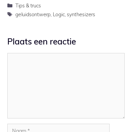
& Bass bassline with
Categorieën
Tips & trucs
Massive.
Tags
geluidsontwerp
,
Logic
,
synthesizers
Plaats een reactie
Reactie
Naam