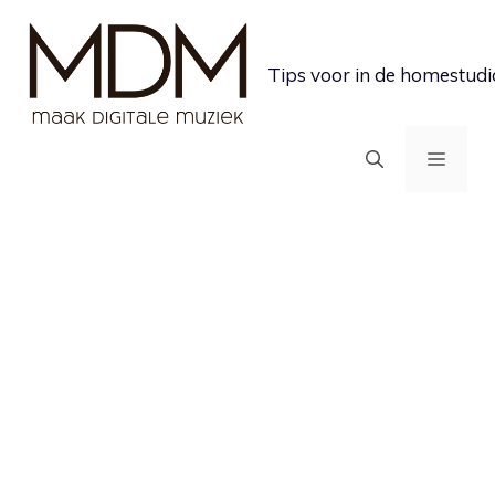
Ga
naar
Tips voor in de homestudi
de
inhoud
MEN