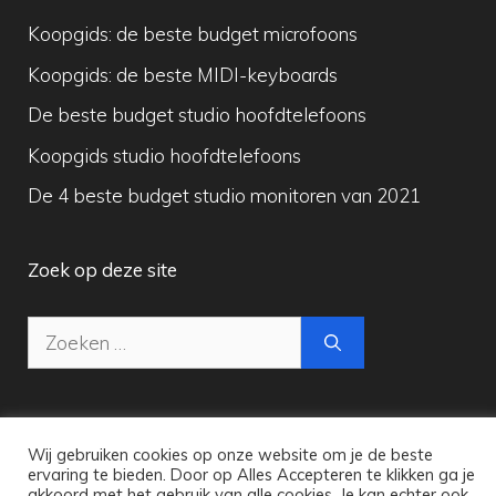
Koopgids: de beste budget microfoons
Koopgids: de beste MIDI-keyboards
De beste budget studio hoofdtelefoons
Koopgids studio hoofdtelefoons
De 4 beste budget studio monitoren van 2021
Zoek op deze site
Zoek
naar:
Wij gebruiken cookies op onze website om je de beste
Copyright © 2026 Maak Digitale Muziek
ervaring te bieden. Door op Alles Accepteren te klikken ga je
akkoord met het gebruik van alle cookies. Je kan echter ook