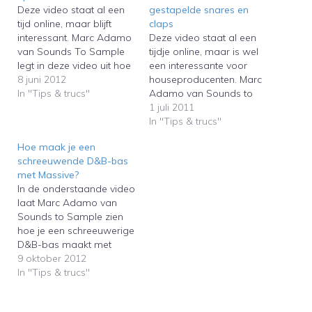
Deze video staat al een
gestapelde snares en
tijd online, maar blijft
claps
interessant. Marc Adamo
Deze video staat al een
van Sounds To Sample
tijdje online, maar is wel
legt in deze video uit hoe
een interessante voor
je danceproducties
8 juni 2012
houseproducenten. Marc
spannender maakt met
In "Tips & trucs"
Adamo van Sounds to
zogenaamde uplifter en
Sample laat in de
1 juli 2011
downshifter-effecten.This
onderstaande video zien
In "Tips & trucs"
video has been online for
hoe je housebeats kunt
Hoe maak je een
long, but is still interesting.
maken met meerdere
schreeuwende D&B-bas
Sounds To Sample's
gestapelde snare- en
met Massive?
Marc Adamo explains
clapsamples.This video is
In de onderstaande video
how to make…
already online for a while,
laat Marc Adamo van
but still interesting for
Sounds to Sample zien
house producers.…
hoe je een schreeuwerige
D&B-bas maakt met
Massive.Sounds to
9 oktober 2012
Sample's Marc Adamo
In "Tips & trucs"
shows how you can
create a screaming Drum