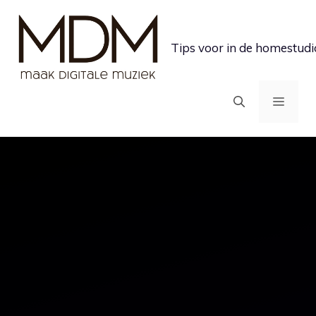
Ga
naar
Tips voor in de homestudi
de
inhoud
MEN