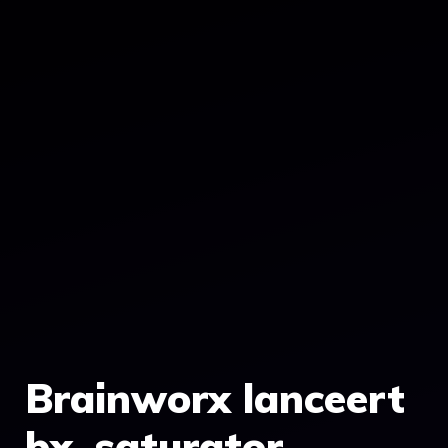
Brainworx lanceert
bx_saturator –