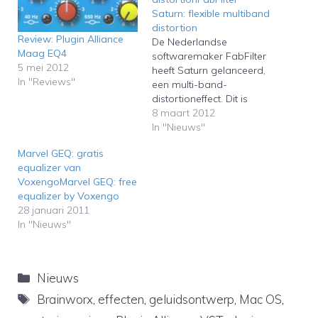
Saturn: flexible multiband
distortion
Review: Plugin Alliance
De Nederlandse
Maag EQ4
softwaremaker FabFilter
5 mei 2012
heeft Saturn gelanceerd,
In "Reviews"
een multi-band-
distortioneffect. Dit is
zeker geen gewone
8 maart 2012
distortionunit, de
In "Nieuws"
mogelijkheden zijn
Marvel GEQ: gratis
enorm. The Dutch
equalizer van
software maker FabFilter
VoxengoMarvel GEQ: free
has launched Saturn, a
equalizer by Voxengo
multi-band distortion
28 januari 2011
effect. This is certainly not
In "Nieuws"
a normal distortion unit,
the possibilities are
enormous.
Categorieën
Nieuws
Tags
Brainworx
,
effecten
,
geluidsontwerp
,
Mac OS
,