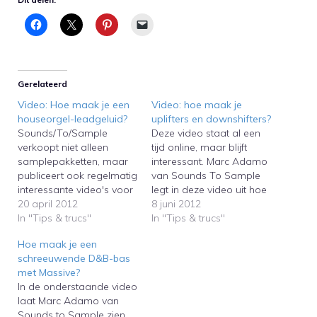
Gerelateerd
Video: Hoe maak je een
Video: hoe maak je
houseorgel-leadgeluid?
uplifters en downshifters?
Sounds/To/Sample
Deze video staat al een
verkoopt niet alleen
tijd online, maar blijft
samplepakketten, maar
interessant. Marc Adamo
publiceert ook regelmatig
van Sounds To Sample
interessante video's voor
legt in deze video uit hoe
computermuzikanten. In
20 april 2012
je danceproducties
8 juni 2012
de onderstaande video
In "Tips & trucs"
spannender maakt met
In "Tips & trucs"
legt Marc Adamo uit hoe
zogenaamde uplifter en
Hoe maak je een
je het klassieke
downshifter-effecten.This
schreeuwende D&B-bas
houseorgelgeluid maakt
video has been online for
met Massive?
dat te horen is in het
long, but is still interesting.
In de onderstaande video
nummer What They Say
Sounds To Sample's
laat Marc Adamo van
van Maya Jane
Marc Adamo explains
Sounds to Sample zien