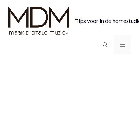
Ga
naar
Tips voor in de homestudi
de
inhoud
MEN