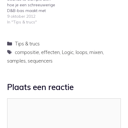
Cole.Sounds/To/ Sample
how to make…
hoe je een schreeuwerige
not only sells sample
D&B-bas maakt met
packs, but also
Massive.Sounds to
9 oktober 2012
publishes…
Sample's Marc Adamo
In "Tips & trucs"
shows how you can
create a screaming Drum
& Bass bassline with
Categorieën
Tips & trucs
Massive.
Tags
compositie
,
effecten
,
Logic
,
loops
,
mixen
,
samples
,
sequencers
Plaats een reactie
Reactie