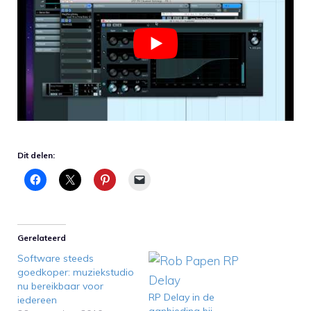
Dit delen:
Gerelateerd
Software steeds
goedkoper: muziekstudio
nu bereikbaar voor
RP Delay in de
iedereen