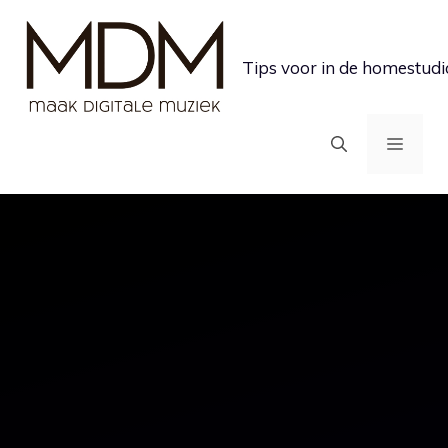
Ga
naar
Tips voor in de homestudi
de
inhoud
MEN