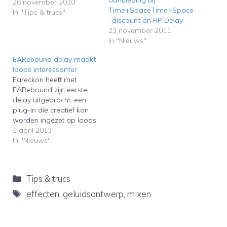
aanbieding bij
26 november 2010
Time+SpaceTime+Space
In "Tips & trucs"
: discount on RP Delay
23 november 2011
In "Nieuws"
EARebound delay maakt
loops interessanter
Eareckon heeft met
EARebound zijn eerste
delay uitgebracht, een
plug-in die creatief kan
worden ingezet op loops.
Delays vind je
1 april 2013
tegenwoordig standaard
In "Nieuws"
bij iedere DAW software,
dus je moet als plug-in
maker iets extra's bieden.
Categorieën
Tips & trucs
Dat is precies wat
Eareckon heeft gedaan
Tags
effecten
,
geluidsontwerp
,
mixen
met deze plug-
in.Eareckon has released
EARebound, their first…