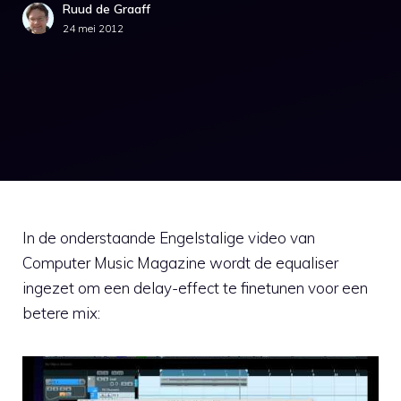
Ruud de Graaff
24 mei 2012
In de onderstaande Engelstalige video van
Computer Music Magazine wordt de equaliser
ingezet om een delay-effect te finetunen voor een
betere mix: