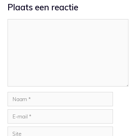
Plaats een reactie
workstations (DAW).
Reactie
Naam
E-
mail
Site