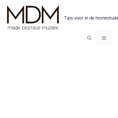
Ga
naar
Tips voor in de homestudi
de
inhoud
MEN