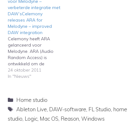
voor Melodyne –
verbeterde integratie met
DAW’sCelemony
releases ARA for
Melodyne – improved
DAW integration
Celemony heeft ARA
gelanceerd voor
Melodyne. ARA (Audio
Random Access) is
ontwikkeld om de
toonhoogtecorrectiesoftw
24 oktober 2011
are beter te laten werken
In "Nieuws"
in digitale audio
werkstations
(DAW).Celemony has
Categorieën
Home studio
launched ARA for
Melodyne. ARA (Random
Tags
Ableton Live
,
DAW-software
,
FL Studio
,
home
Access Audio) is
studio
,
Logic
,
Mac OS
,
Reason
,
Windows
designed to improve the
integration of the pitch
correction software in
digital audio