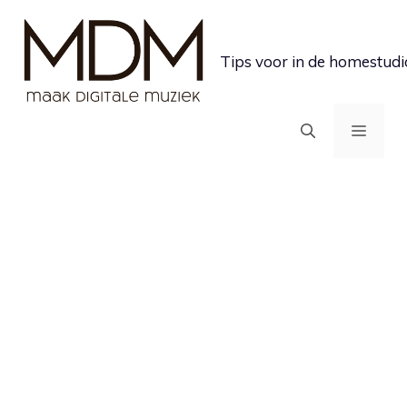
Ga
naar
Tips voor in de homestudi
de
inhoud
MEN