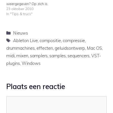
weergegeven? Op zich is
dat natuurlijk logisch
23 oktober 2010
omdat het dj-
In "Tips & trucs"
programma aanvankelijk
is bedoeld voor live-
gebruik op het podium.
Categorieën
Nieuws
Vespers laat in de
onderstaande
Tags
Ableton Live
,
compositie
,
compressie
,
(Engelstalige) video zien
drummachines
,
effecten
,
geluidsontwerp
,
Mac OS
,
hoe je Ableton Live in de
hoogste kwaliteit kunt
midi
,
mixen
,
samplers
,
samples
,
sequencers
,
VST-
zetten…
plugins
,
Windows
Plaats een reactie
Reactie