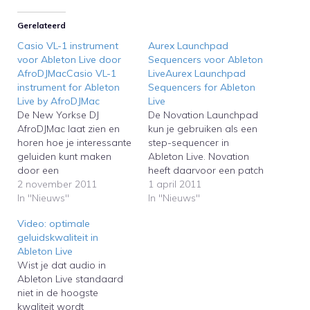
Gerelateerd
Casio VL-1 instrument
Aurex Launchpad
voor Ableton Live door
Sequencers voor Ableton
AfroDJMacCasio VL-1
LiveAurex Launchpad
instrument for Ableton
Sequencers for Ableton
Live by AfroDJMac
Live
De New Yorkse DJ
De Novation Launchpad
AfroDJMac laat zien en
kun je gebruiken als een
horen hoe je interessante
step-sequencer in
geluiden kunt maken
Ableton Live. Novation
door een
heeft daarvoor een patch
kinderkeyboardje uit de
2 november 2011
uitgebracht voor
1 april 2011
jaren tachtig te
In "Nieuws"
gebruikers van (het
In "Nieuws"
samplen.The New York
prijzige) Max for Live,
Video: optimale
based DJ AfroDJMac
maar met een beetje
geluidskwaliteit in
continues to upload his
creativiteit kan dit ook
Ableton Live
sampled instruments for
zonder Max for Live. De
Wist je dat audio in
Ableton Live. This time
Belgische minimal techno
Ableton Live standaard
you can see and hear
en elektro-artiest Aurex
niet in de hoogste
how he creates
DJ heeft hiervoor een
kwaliteit wordt
interesting sounds…
viertal…