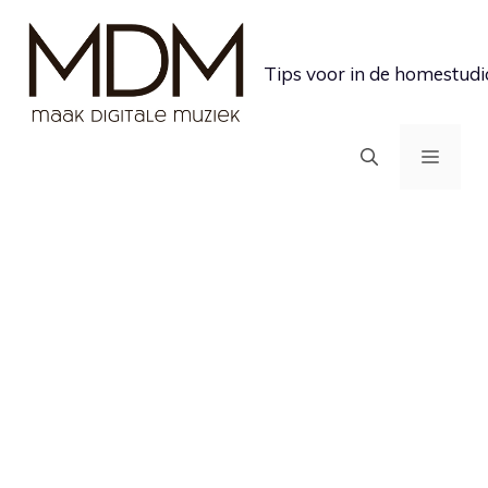
Ga
naar
Tips voor in de homestudi
de
inhoud
MEN