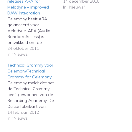
releases ARA for
14 december 2010
Melodyne – improved
In "Nieuws"
DAW integration
Celemony heeft ARA
gelanceerd voor
Melodyne. ARA (Audio
Random Access) is
ontwikkeld om de
toonhoogtecorrectiesoftw
24 oktober 2011
are beter te laten werken
In "Nieuws"
in digitale audio
Technical Grammy voor
werkstations
CelemonyTechnical
(DAW).Celemony has
Grammy for Celemony
launched ARA for
Celemony meldt dat het
Melodyne. ARA (Random
de Technical Grammy
Access Audio) is
heeft gewonnen van de
designed to improve the
Recording Academy. De
integration of the pitch
Duitse fabrikant van
correction software in
Melodyne, momenteel dé
14 februari 2012
digital audio
software voor
In "Nieuws"
workstations (DAW).
toonhoogtecorrectie,
krijgt deze Grammy