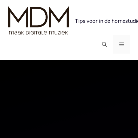
Ga
naar
Tips voor in de homestudi
de
inhoud
MEN