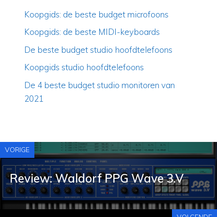
Koopgids: de beste budget microfoons
Koopgids: de beste MIDI-keyboards
De beste budget studio hoofdtelefoons
Koopgids studio hoofdtelefoons
De 4 beste budget studio monitoren van
2021
VORIGE
Review: Waldorf PPG Wave 3.V
VOLGENDE