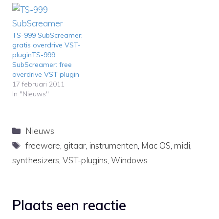
TS-999 SubScreamer:
gratis overdrive VST-
pluginTS-999
SubScreamer: free
overdrive VST plugin
17 februari 2011
In "Nieuws"
Categorieën
Nieuws
Tags
freeware
,
gitaar
,
instrumenten
,
Mac OS
,
midi
,
synthesizers
,
VST-plugins
,
Windows
Plaats een reactie