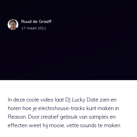
Ruud de Graaff
17 maart 2011
In deze coole video laat DJ Lucky Date zien en
horen hoe je electrohouse-tracks kunt maken in
Reason. Door creatief gebruik van samples en
effecten weet hij mooie, vette sounds te maken.