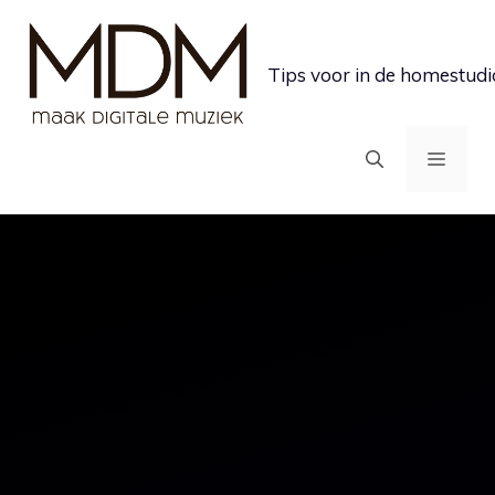
Ga
naar
Tips voor in de homestudi
de
inhoud
MEN