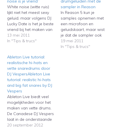
noise is je vriend”
drumgeluiden met de
White noise (witte ruis)
sampler in Reason
lijkt niet het meest sexy
In Reason 5 kun je
geluid, maar volgens DJ
samples opnemen met
Lucky Date is het je beste
een microfoon en
vriend bij het maken van
geluidskaart, maar wist
epische dancemuziek
13 mei 2011
je dat de sampler ook
voor in de club. Dat zegt
In "Tips & trucs"
interne software-
19 mei 2011
de producer op het
instrumenten opneemt?
In "Tips & trucs"
online-seminar van
Mattias Hägström Gerdt
Ableton Live tutorial:
Propellerhead Software
laat in de onderstaande
realistische hi-hats en
in het kader van de Music
video zien hoe je unieke
vette snaredrums door
Making Month. In de…
drumgeluiden kunt
DJ VespersAbleton Live
maken door sampling
tutorial: realistic hi-hats
met de drummachine
and big fat snares by DJ
Kong.In Reason 5 you
Vespers
can record samples
Ableton Live biedt veel
with…
mogelijkheden voor het
maken van vette drums.
De Canadese DJ Vespers
laat in de onderstaande
interessante video zien
20 september 2012