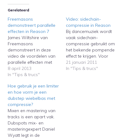
Gerelateerd
Freemasons
Video: sidechain-
demonstreert parallelle
compressie in Reason
effecten in Reason 7
Bij dancemuziek wordt
James Wiltshire van
vaak sidechain-
Freemasons
compressie gebruikt om
demonstreert in deze
het bekende pompende
video de voordelen van
effect te krijgen. Voor
parallelle effecten met
beginnende Reason-
21 januari 2011
behulp van Reason 7. In
8 april 2013
gebruikers kan het lastig
In "Tips & trucs"
Reason 7, dat op 30 april
In "Tips & trucs"
zijn om sidechaining toe
aanstaande wordt
te passen. Propellerhead
Hoe gebruik je een limiter
uitgebracht, is de
Software-specialist
en hoe vorm je een
toepassing van parallelle
James Bernard laat in de
dubstep wiebelbas met
effecten als compressie
onderstaande video zien
compressie?
nog eenvoudiger
hoe sidechain-
Mixen en mastering van
geworden met behulp
compressie klinkt en hoe
tracks is een apart vak.
van de mixer die is
je dit kunt toepassen in
Dubspots mix- en
geïnspireerd op de
Reason. En hij stelt ook…
masteringexpert Daniel
beroemde…
Wyatt legt in de