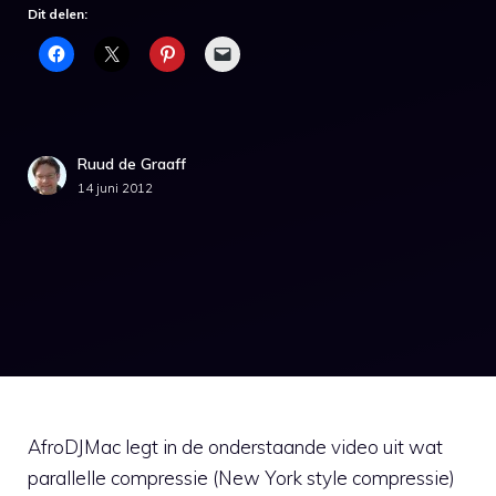
Dit delen:
Ruud de Graaff
14 juni 2012
AfroDJMac legt in de onderstaande video uit wat
parallelle compressie (New York style compressie)