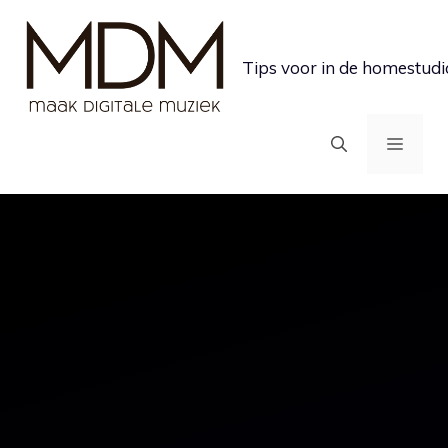
Ga
naar
Tips voor in de homestudi
de
inhoud
MEN