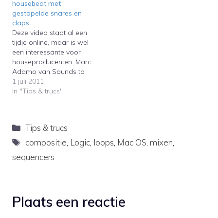
housebeat met
Replacer moeten
kunt genereren door
gestapelde snares en
gebruiken om dit voor
creatief om te gaan met
claps
elkaar te krijgen.Did you
loops. Hij gebruikt
Deze video staat al een
know you…
(uiteraard) Propellerhead
tijdje online, maar is wel
Record/Reason, maar dit
een interessante voor
kan natuurlijk ook met…
houseproducenten. Marc
Adamo van Sounds to
Sample laat in de
1 juli 2011
onderstaande video zien
In "Tips & trucs"
hoe je housebeats kunt
maken met meerdere
gestapelde snare- en
Categorieën
Tips & trucs
clapsamples.This video is
already online for a while,
Tags
compositie
,
Logic
,
loops
,
Mac OS
,
mixen
,
but still interesting for
sequencers
house producers.…
Plaats een reactie