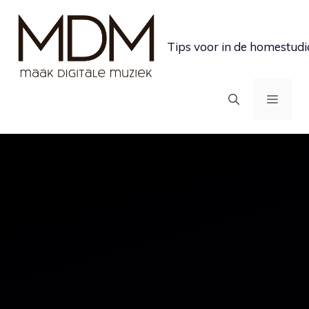
Ga
naar
Tips voor in de homestudi
de
inhoud
MEN