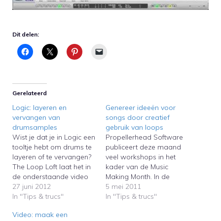
Dit delen:
Gerelateerd
Logic: layeren en
Genereer ideeën voor
vervangen van
songs door creatief
drumsamples
gebruik van loops
Wist je dat je in Logic een
Propellerhead Software
tooltje hebt om drums te
publiceert deze maand
layeren of te vervangen?
veel workshops in het
The Loop Loft laat het in
kader van de Music
de onderstaande video
Making Month. In de
zien. Gebruikers van
27 juni 2012
onderstaande video laat
5 mei 2011
andere sequencers zullen
In "Tips & trucs"
productspecialist Mattias
In "Tips & trucs"
plug-ins als Drumagog
Häggström Gerdt zien
Video: maak een
en Steven Slate Drum
hoe je snel een songidee