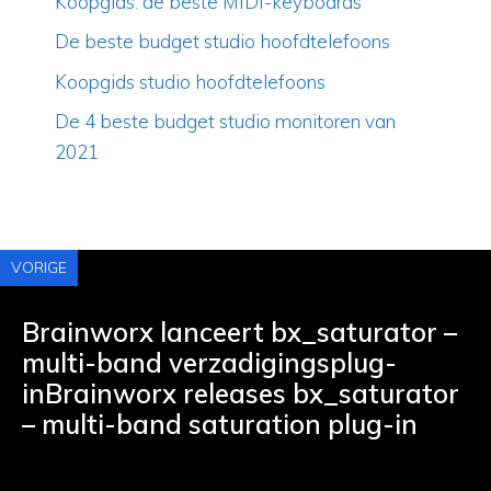
Koopgids: de beste MIDI-keyboards
De beste budget studio hoofdtelefoons
Koopgids studio hoofdtelefoons
De 4 beste budget studio monitoren van
2021
VORIGE
Brainworx lanceert bx_saturator –
multi-band verzadigingsplug-
inBrainworx releases bx_saturator
– multi-band saturation plug-in