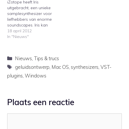
iZotope heeft Iris
version of Alchemy is
uitgebracht, een unieke
that…
samplesynthesizer voor
liefhebbers van enorme
soundscapes. Iris kan
drie samples tegelijk
18 april 2012
afspelen. De samples
In "Nieuws"
worden via een
spectogram in beeld
gebracht en met behulp
Categorieën
Nieuws
,
Tips & trucs
van Photoshop-achtige
gereedschappen
Tags
geluidsontwerp
,
Mac OS
,
synthesizers
,
VST-
gemanipuleerd. Deze
plugins
,
Windows
synthesizer zal zeker
aanslaan bij producenten
van filmmuziek. zotope
has released Iris, a
Plaats een reactie
unique sample…
Reactie