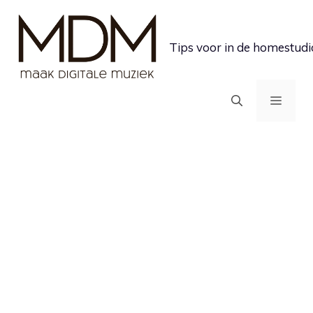
Ga
naar
Tips voor in de homestudi
de
inhoud
MEN