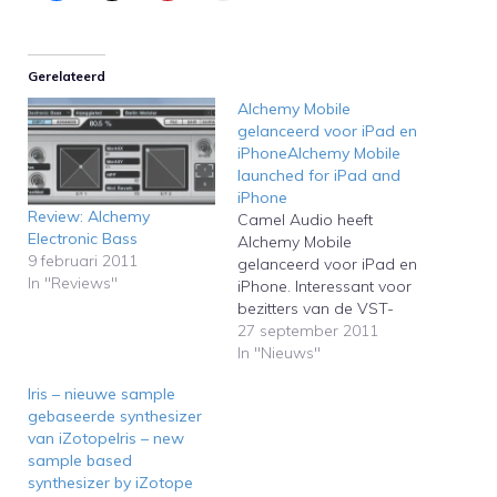
Gerelateerd
Alchemy Mobile
gelanceerd voor iPad en
iPhoneAlchemy Mobile
launched for iPad and
iPhone
Review: Alchemy
Camel Audio heeft
Electronic Bass
Alchemy Mobile
9 februari 2011
gelanceerd voor iPad en
In "Reviews"
iPhone. Interessant voor
bezitters van de VST-
versie van Alchemy is dat
27 september 2011
de synthesizer via de
In "Nieuws"
iPad of iPhone kan
Iris – nieuwe sample
worden bediend.Camel
gebaseerde synthesizer
Audio has launched
van iZotopeIris – new
Alchemy Mobile for iPad
sample based
and iPhone. Interesting
synthesizer by iZotope
for owners of the VST